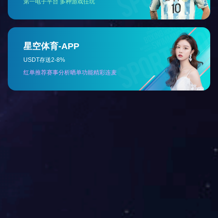
拼搏在线官方网站
拼搏在线官方网站
行业新闻
企业概况
无缝管
平板
焊管
角钢 槽钢 扁钢
卫生级管
拼搏在线官方网站-拼搏（中国）