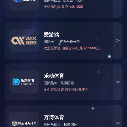
零售价
0.0
元
市场价
0.0
元
浏览量:
1000
产品编号
数量
-
+
库存:
0
在线留言

1
分享
资质文件
服务保障
产品描述
参数