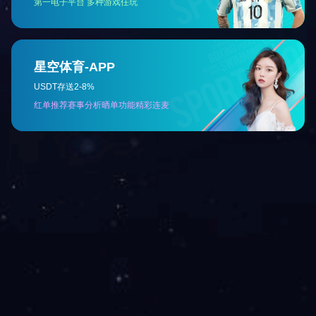
邮箱：
zbguanjin@163.com
地址：山东淄博市周村周隆路2999号西座（周村不锈钢市场）
淄博不锈钢，专业的304不锈钢板厂、304不锈钢管厂、不锈钢管厂家
主营产品：304焊管、不锈钢焊管、304不锈钢板、304不锈钢管...
扫码立即咨询
Copyright © 2020 拼搏在线官方网站-拼搏（中国） All Rights
Reserved
官方网站建设：
本站热搜：淄博不锈钢、304焊管、不锈钢焊管、304不锈钢板、304不
锈钢板厂、304不锈钢管、304不锈钢管厂、拼搏在线官方网站-拼搏
（中国） 、不锈钢管厂、不锈钢管厂家