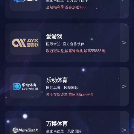
波纹管
波纹管
Details
波纹管
波纹管
Details
波纹管
波纹管
Details
波纹管
波纹管
Details
上一页
1
下一页
关于冠金