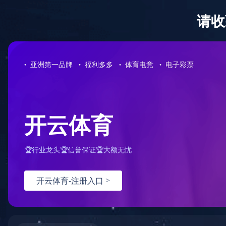
拼搏在线官方网站


当前位置:
网站拼搏在线官方网站
>
产品中心
>
不锈钢平板 304不锈钢板
拼搏在线官方网站-拼搏（中国）
不锈钢平板 304不锈钢板
不锈钢焊管 304焊管
角钢 槽钢 扁钢 淄博不锈钢
卫生级管 304不锈钢管
不锈钢方管