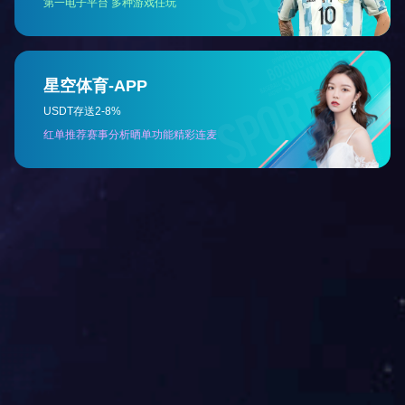
拼搏在线官方网站-拼搏（中国）
拼搏在线官方网站
拼搏在线官方网站
行业新闻
企业概况
无缝管
平板
焊管
角钢 槽钢 扁钢
卫生级管