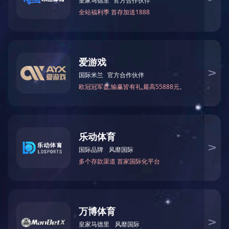
零售价
0.0
元
市场价
0.0
元
浏览量:
1000
产品编号
数量
-
+
库存:
0
在线留言

1
分享
资质文件
服务保障
产品描述
参数