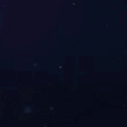
拼搏在线官方网站-拼搏（中国）
拼搏在线官方网站-拼搏（中国）
电话：
0533-6815388
/
0533-8971111
/
0533-6828009
传真：
0533-6819998
手机：
13031797026
/
15698063188
/
15853338882
邮箱：
zbguanjin@163.com
地址：山东淄博市周村周隆路2999号西座（周村不锈钢市场）
淄博不锈钢，专业的304不锈钢板厂、304不锈钢管厂、不锈钢管厂家