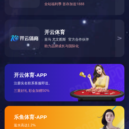
拼搏在线官方网站-拼搏（中国）
成立于2003年，经营各
种不锈钢板材、管材、圆钢等的专业公司，同时经营太钢、宝
钢、张浦、酒钢联众的一级代理商。公司资金雄厚，库存量
大，规格齐全，供货及时，优质价低，受到广大用户好评。公
司新建生产车间，拥有剪板、卷板、切割、车床等各种机械加
工设备，可为客户制作各种规格的型材及不锈钢配件、非标准
件及各种容器具等，能够满足客户的需求。
公司成立以来，逐渐发展壮大，客户广泛分布与化工、航
天、航空、电梯、空调、医疗设备、厨房用具、制药、供水设
备、食品机械、石油、发电、建筑、锅炉等行业。
公司位于淄博市周村区周隆路2999号内西座，交通便利，
公司拥有吊车、叉车、货车、货物装运方便。
我公司本着“质量至上，诚信为本”的宗旨，以优惠的价
格、优质的服务与广大新老客户合作双赢，共同走向成功。