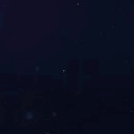
拼搏在线官方网站-拼搏（中国）
拼搏在线官方网站-拼搏（中国）
电话：
0533-6815388
/
0533-8971111
/
0533-6828009
传真：
0533-6819998
手机：
13031797026
/
15698063188
/
15853338882
邮箱：
zbguanjin@163.com
地址：山东淄博市周村周隆路2999号西座（周村不锈钢市场）
淄博不锈钢，专业的304不锈钢板厂、304不锈钢管厂、不锈钢管厂家