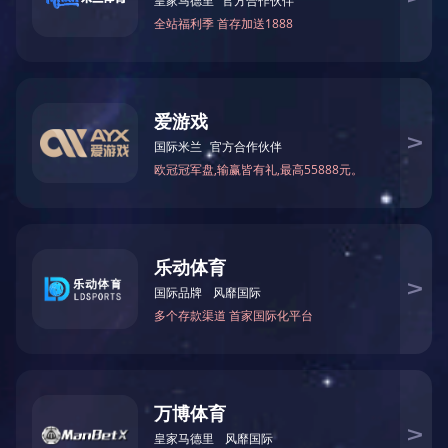
零售价
0.0
元
市场价
0.0
元
浏览量:
1000
产品编号
数量
-
+
库存:
0
在线留言

1
分享
资质文件
服务保障
产品描述
参数